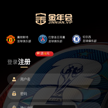
送
18
元
注册
登录