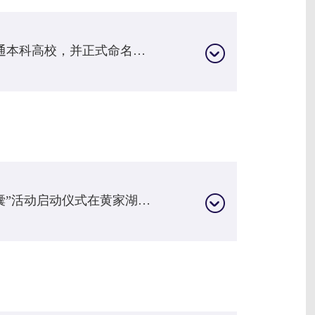
2015年4月28日，经教育部批准转设为民办普通本科高校，并正式命名为“im电竞手机版app下载”。2015年5月8日，时任湖北省副省长郭生练莅临我校新校区视察指导工作。2015年5月29日，我校校董会委任林倩丽为学校校监，全权负责组建校级管理团队。2015年9月18日，澳大利亚纽卡斯尔大学副校长Mrs. Winnie Eley一行莅临我校大学城校区考察交流。2015年12月13日，腾讯众创空间/im电竞手机版app下载创业基地落户我校
2014年1月6日，学校十周年庆典暨“百年时间囊”活动启动仪式在黄家湖在建新校区举行。2014年5月13日，我校获得ICAEW协会高校类别三项大奖，龚欣怡同学获得全球最高分98分。2014年5月14日，我校财会系1102班黄薇同学荣获全国大学生英语竞赛（NECCS）特等奖。2014年5月21日，学校“Pinpoint•创新论坛——社会菁英面对面”正式启动