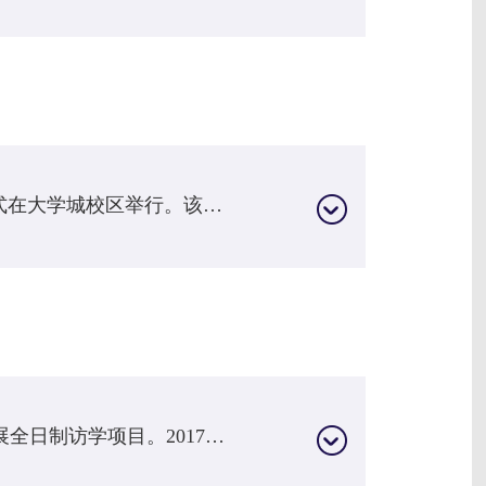
2018年1月13日，“陈一丹伉俪图书馆”揭幕仪式在大学城校区举行。该图书馆获得中国绿色建筑标准（设计）二星级和美国LEED NC金级双认证。2018年4月26日，省科协批复同意我校成立科学技术学会。2018年6月7日，“文圣”孔子雕塑揭幕仪式在陈一丹伉俪图书馆举行。2018年6月8日，时任武汉市市委副书记、市长周先旺在我校调研民办高等教育工作，出席在我校举行的“社会创新与未来教育”分享会并发表讲话。2018年11月28日，学校召开全...
2017年2月，学校与剑桥大学耶稣学院合作开展全日制访学项目。2017年3月28日，学校与湖北长江报刊传媒（集团）有限公司举行关于《湖北教育·应用型教育研究》战略合作签约仪式。同日，华为在我校设立“ICT应用型人才培养基地”。2017年4月19日，学校正式命名“马化腾教学楼”“企鹅广场”和“知己教学楼”。腾讯主要创始人、董事会主席兼首席执行官马化腾，腾讯主要创始人张志东，以及腾讯早期创始团队成员、微光创投创始合伙人吴...