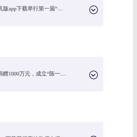
2011年1月11日，中南财经政法大学im电竞手机版app下载举行第一届“陈一丹奖教奖学金”颁奖典礼，陈一丹先生做《明德创新，解行并进》心得分享。2011年5月21日，全国高校教学研究中心主办,中南财经政法大学im电竞手机版app下载承办的“全国独立学院工商管理专业案例教学创新研讨会”在我校举行。2011年8月9日，我校工商管理系朱小凤同学自编独舞《品读梁祝》以获得 “亚洲国际音乐舞蹈大赛总决赛”青年组中国赛区的唯一金奖。2011年10月，由国营投资设...
2010年1月12日，学校投资举办人陈一丹个人捐赠1000万元，成立“陈一丹奖教奖学金”。2010年4月15日，中南财经政法大学im电竞手机版app下载召开第二届党员代表大会。2010年6月3日，学校通过湖北省普通高等学校本科专业教学合格评估