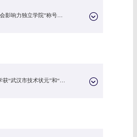
2013年1月18日，我校被授予“2012中国最具社会影响力独立学院”称号。2013年1月26日，新校区奠基仪式在黄家湖大学城举行并正式开工建设。2013年6月18日，我校投资举办人陈一丹先生捐资3000万元，用于新校区图书馆建设
2012年1月15日，我校财会系0804班宋永超同学获“武汉市技术状元”和“武汉市五一劳动奖章”荣誉称号。2012年3月7日，我校的“随师行——社会导师项目”正式启动。2012年3月21日，学校举行“明德讲坛”第一期学术讲座。2012年6月14日，学校举行第一届“松海奖”颁奖典礼。2012年5月30日，学校通过湖北省学士学位授予权单位评审，开始自授学士学位证书。2012年7月9日，我校在湖北省率先引进英国皇家特许会计师（简称ACA）教育项目...