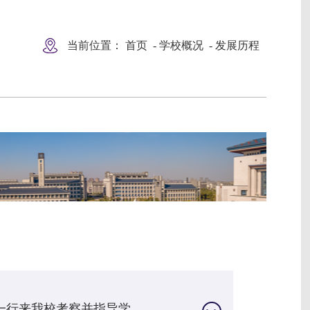
当前位置：
首页
-
学校概况
-
发展历程
2021年1月18日，湖北省教育厅副厅长余学敏一行来我校考察并指导学校防疫、假期保障工作。2021年3月，我校继首批获得3个省级一流本科专业建设点后，又新增金融学、商务英语和会计学3个专业获批，至此我校省级一流本科专业建设点达到6个。2021年4月23日，学校召开校董会2021年第二次会议。会议审议通过了《im电竞手机版app下载章程》（新修版）和《im电竞手机版app下载“十四五”事业发展规划》。2021年5月17日，学校与中软国际举行签约挂牌仪式，携手共...