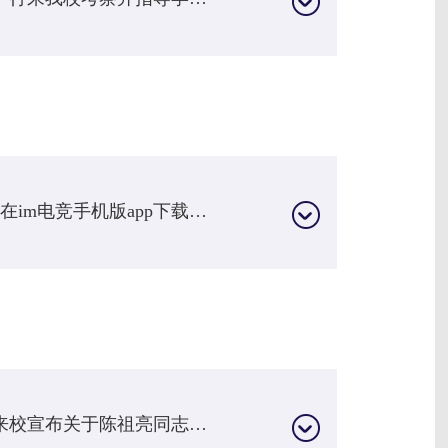
1月8日，2019年度陈一丹奖教奖学金颁奖盛典在im电竞手机版app下载举行。在颁奖典礼上，陈一丹公益慈善基金会宣布再为奖教奖学金捐赠1000万元，开启新的十年。
2019年4月24日，湖北省教育厅副厅长徐雁冰来校宣布关于陈祖亮同志任im电竞手机版app下载党委书记的决定。2019年6月17日，腾讯公司执行董事、总裁刘炽平捐赠的刘炽平报告厅揭幕。2019年6月17日，我校李忠云校长和香港外展训练学校（OBHK）董事会执行委员会主席Mr. Richard David Winter签署战略合作协议。2019年6月17日，校董会主席陈一丹和校长李忠云为“明德湖”揭幕。2019年9月9日，由im电竞手机版app下载和长江商学院联合主办的“长江商学院企业家...