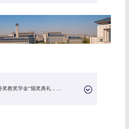
2016年1月6日，学校在大学城校区举办“陈一丹奖教奖学金”颁奖典礼，首任院长覃有土教授获“教育功勋奖”。2016年4月27日，湖北省首个英国皇家特许管理会计师CIMA实验班落户我校。2016年6月17日，中南财经政法大学原校长吴汉东教授获“丹桂树勋章”。2016年6月21日，学校成功获批“双学士学位”教育资格。23日，我校三个特色专业获批进入本科第一批次招生。2016年6月27日，学校开设帆船课，成为湖北省首家开设帆船课的民办高校...