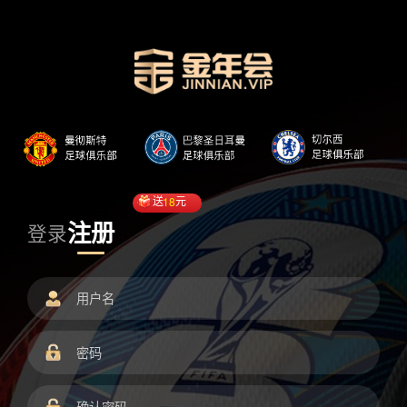
送
18
元
注册
登录